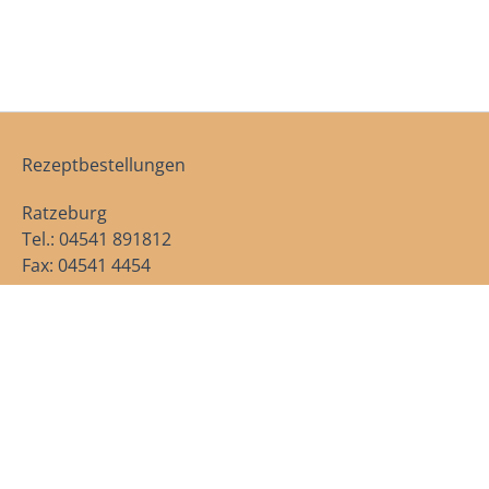
Rezeptbestellungen
Ratzeburg
Tel.: 04541 891812
Fax: 04541 4454
Sterley
Tel.: 04545 213
Fax: 04545 791235
Notfallnummern