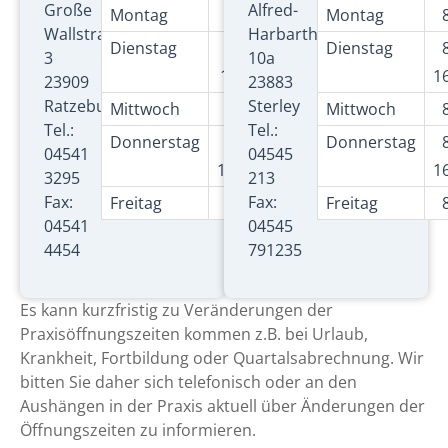
Große
Alfred-
Montag
7:30 – 16:00 Uhr
Montag
Wallstraße
HarbarthStraße
Dienstag
7:30 – 13:00 Uhr
Dienstag
3
10a
16:00 - 18:00 Uhr
1
23909
23883
Ratzeburg
Sterley
Mittwoch
7:30 – 13:00 Uhr
Mittwoch
Tel.:
Tel.:
Donnerstag
8:00 – 13:00 Uhr
Donnerstag
04541
04545
16:00 – 18:00 Uhr
1
3295
213
Fax:
Fax:
Freitag
7:30 – 13:00 Uhr
Freitag
04541
04545
4454
791235
Es kann kurzfristig zu Veränderungen der
Praxisöffnungszeiten kommen z.B. bei Urlaub,
Krankheit, Fortbildung oder Quartalsabrechnung. Wir
bitten Sie daher sich telefonisch oder an den
Aushängen in der Praxis aktuell über Änderungen der
Öffnungszeiten zu informieren.